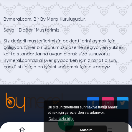
Bymeral.com, Bir By Meral Kuruluşudur.
Sevgili Değerli Müşterimiz,
Siz değerli müşterilerimizin beklentilerini aşmak için
çalışıyoruz. Her bir ürünümüzü özenle seçiyor, en yüksek
kalite standartlarına uygun olarak size sunuyoruz.
Bymeral.com'da alışveriş yaparken içiniz rahat olsun,
çünkü sizin için en iyisini sağlamak için buradayız.
Bu site, hizmetlerini sunmak ve trafiği analiz
etmek için çerezlerden yararlanıyor.
Daha fazla bilgi
2021 @ Copyright Tüm Hakkı Saklıdır. IhaSHOP bir İha Bilişim Danışmanlık Projesidir.
Anladım