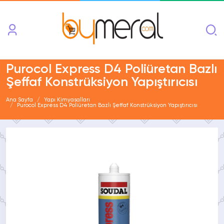
Purocol Express D4 Poliüretan Bazlı
Şeffaf Konstrüksiyon Yapıştırıcısı
Ana Sayfa
Yapı Kimyasalları
Purocol Express D4 Poliüretan Bazlı Şeffaf Konstrüksiyon Yapıştırıcısı