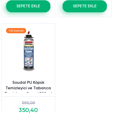
SEPETE EKLE
SEPETE EKLE
%10 İndirimli
Soudal PU Köpük
Temizleyici ve Tabanca
Temizleme Spreyi 500 ml
390,00
350,40