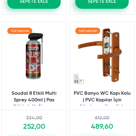
SEPETE EKLE
SEPETE EKLE
%22 İndirimli
%20 İndirimli
Soudal 8 Etkili Multi
PVC Banyo WC Kapı Kolu
Sprey 400ml | Pas
| PVC Kapılar İçin
Sökücü, Yağlayıcı,
Alüminyum Kapı Kolu
Koruyucu Sprey
324,00
612,00
252,00
489,60