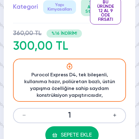
BU
100
Stok
Yapı
Kategori
ÜRÜNDE
Adet
Kodu:
Kimyasalları
12 AL 9
Stokta
by409
ÖDE
FIRSATI
360,00 TL
%16 İNDİRİM!
300,00 TL
Purocol Express D4, tek bileşenli,
kullanıma hazır, poliüretan bazlı, üstün
yapışma özelliğine sahip saydam
konstrüksiyon yapıştırıcısıdır,
SEPETE EKLE